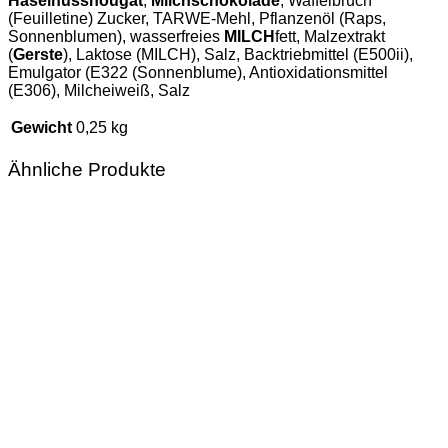
Haselnussnougat
,
Milchschokolade
, Waffelbruch
(Feuilletine) Zucker, TARWE-Mehl, Pflanzenöl (Raps,
Sonnenblumen), wasserfreies
MILCH
fett, Malzextrakt
(
Gerste
), Laktose (MILCH), Salz, Backtriebmittel (E500ii),
Emulgator (E322 (Sonnenblume), Antioxidationsmittel
(E306), Milcheiweiß, Salz
Gewicht
0,25 kg
Ähnliche Produkte