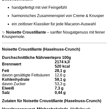
handgefertigt mit viel Feingefühl
harmonisches Zusammenspiel von Creme & Knusper
ein zeitloser Klassiker für jede Macaron-Auswahl
✨
Noisette Croustillante
– sanfter Nougatgenuss mit feiner
Knuspernote.
Noisette Croustillante (Haselnuss-Crunch)
Durchschnittliche Nährwerte
pro 100g
2174 kJ/
Brennwert
520 kcal
Fett
28,1 g
davon gesättigte Fettsäuren
12,6 g
Kohlenhydrate
59,1 g
davon Zucker
53,3 g
Eiweiß
7,3 g
Salz
0,44 g
Zutaten für Noisette Croustillante (Haselnuss-Crunch)