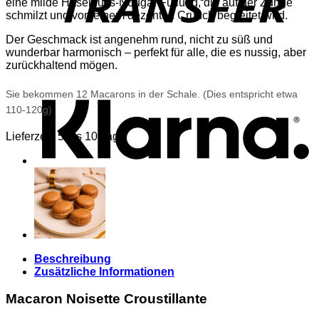
eine milde Haselnuss-Nougat-Füllung, die auf der Zunge
schmilzt und von einem dezenten Crunch begleitet wird.
Der Geschmack ist angenehm rund, nicht zu süß und
wunderbar harmonisch – perfekt für alle, die es nussig, aber
zurückhaltend mögen.
K
Sie bekommen 12 Macarons in der Schale. (Dies entspricht etwa
110-120g)
Lieferzeit:
5 bis 10 Tage
Beschreibung
Zusätzliche Informationen
Macaron Noisette Croustillante