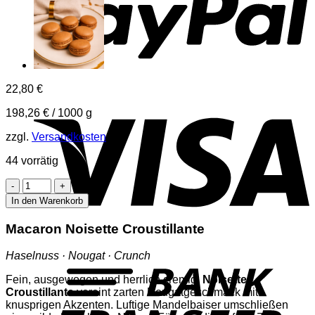
22,80
€
V
198,26
€
/
1000
g
zzgl.
Versandkosten
44 vorrätig
Noisette
Croustillante
In den Warenkorb
(12
Stück)
Macaron Noisette Croustillante
Menge
T
Haselnuss · Nougat · Crunch
Fein, ausgewogen und herrlich cremig:
Noisette
Croustillante
vereint zarten Nougatgeschmack mit
knusprigen Akzenten. Luftige Mandelbaiser umschließen