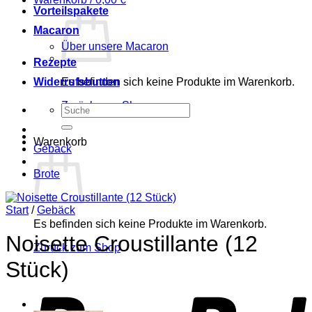
Vorteilspakete
Macaron
Über unsere Macaron
Rezepte
Widerrufsbutton
Es befinden sich keine Produkte im Warenkorb.
Zurück zum Shop
Suchen
nach:
Warenkorb
Gebäck
Brote
Start
/
Gebäck
Es befinden sich keine Produkte im Warenkorb.
Noisette Croustillante (12
Zurück zum Shop
Stück)
P