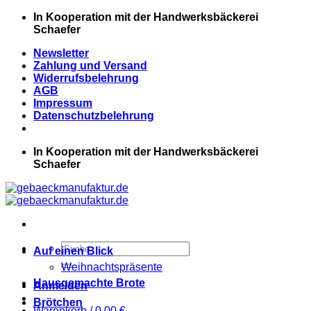
Zum
In Kooperation mit der Handwerksbäckerei
Inhalt
Schaefer
springen
Newsletter
Zahlung und Versand
Widerrufsbelehrung
AGB
Impressum
Datenschutzbelehrung
In Kooperation mit der Handwerksbäckerei
Schaefer
Suchen
Auf einen Blick
nach:
Weihnachtspräsente
Hausgemachte Brote
Anmelden
Brötchen
Warenkorb /
0,00
€