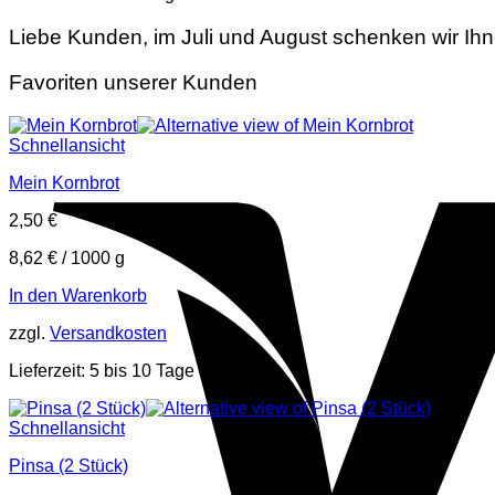
Liebe Kunden, im Juli und August schenken wir Ih
Favoriten unserer Kunden
Schnellansicht
Mein Kornbrot
2,50
€
8,62
€
/
1000
g
In den Warenkorb
zzgl.
Versandkosten
Lieferzeit:
5 bis 10 Tage
Schnellansicht
Pinsa (2 Stück)