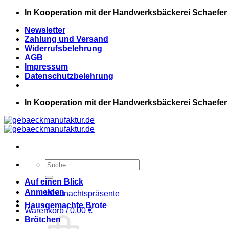
Zum
In Kooperation mit der Handwerksbäckerei Schaefer
Inhalt
Newsletter
springen
Zahlung und Versand
Widerrufsbelehrung
AGB
Impressum
Datenschutzbelehrung
In Kooperation mit der Handwerksbäckerei Schaefer
Suchen
nach:
Auf einen Blick
Anmelden
Weihnachtspräsente
Hausgemachte Brote
Warenkorb /
0,00
€
Brötchen