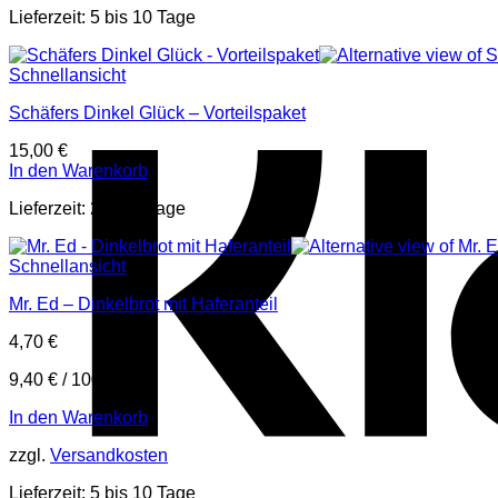
Lieferzeit:
5 bis 10 Tage
Schnellansicht
Schäfers Dinkel Glück – Vorteilspaket
15,00
€
In den Warenkorb
Lieferzeit:
2 bis 4 Tage
Schnellansicht
Mr. Ed – Dinkelbrot mit Haferanteil
4,70
€
9,40
€
/
1000
g
In den Warenkorb
zzgl.
Versandkosten
Lieferzeit:
5 bis 10 Tage