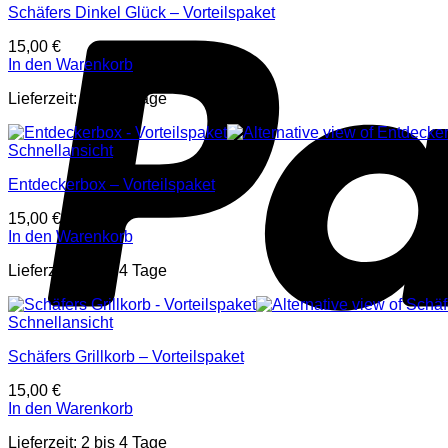
Schäfers Dinkel Glück – Vorteilspaket
15,00
€
In den Warenkorb
Lieferzeit:
2 bis 4 Tage
Schnellansicht
Entdeckerbox – Vorteilspaket
15,00
€
In den Warenkorb
Lieferzeit:
2 bis 4 Tage
Schnellansicht
Schäfers Grillkorb – Vorteilspaket
15,00
€
In den Warenkorb
Lieferzeit:
2 bis 4 Tage