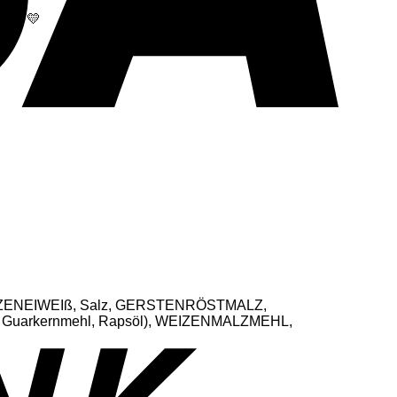
sch. 💛
Bank
Transfer
EIZENEIWEIß, Salz, GERSTENRÖSTMALZ,
Guarkernmehl, Rapsöl), WEIZENMALZMEHL,