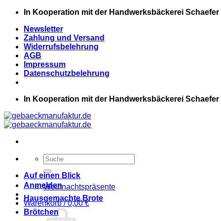
Zum
In Kooperation mit der Handwerksbäckerei Schaefer
Inhalt
Newsletter
springen
Zahlung und Versand
Widerrufsbelehrung
AGB
Impressum
Datenschutzbelehrung
In Kooperation mit der Handwerksbäckerei Schaefer
Suchen
nach:
Auf einen Blick
Anmelden
Weihnachtspräsente
Hausgemachte Brote
Warenkorb /
0,00
€
Brötchen