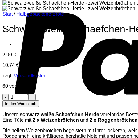
Start
/
Halbgebackene Brote
Schwarz-weiße Schaefchen-He
2,90
€
10,74
€
/
1000
g
zzgl.
Versandkosten
60 vorrätig
Schwarz-
weiße
In den Warenkorb
Schaefchen-
Herde
Unsere
schwarz-weiße Schaefchen-Herde
vereint das Beste
-
Eine Tüte mit
2 x Weizenbrötchen
und
2 x Roggenbrötchen
zwei
Weizenbrötchen
Die hellen Weizenbrötchen begeistern mit ihrer lockeren, we
und
Roggenmehl eine kräftigere, herzhafte Note mit und passen he