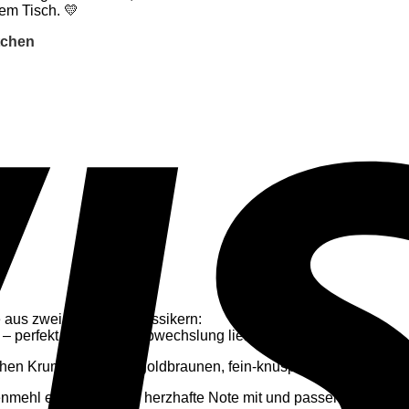
em Tisch. 💛
tchen
 aus zwei beliebten Klassikern:
– perfekt für alle, die Abwechslung lieben.
chen Krume und einer goldbraunen, fein-knusprigen Kruste.
mehl eine kräftigere, herzhafte Note mit und passen hervorrag