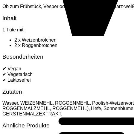
Ob zum Frühstück, Vesper oder Grillabend – die schwarz-weiß
Inhalt
1 Tüte mit:
2 x Weizenbrötchen
2 x Roggenbrötchen
Besonderheiten
✔ Vegan
✔ Vegetarisch
✔ Laktosefrei
Zutaten
Wasser, WEIZENMEHL, ROGGENMEHL, Poolish-Weizenvorte
ROGGENMALZMEHL, ROGGENMEHL), Hefe, Sonnenblumenöl,
GERSTENMALZEXTRAKT.
Ähnliche Produkte