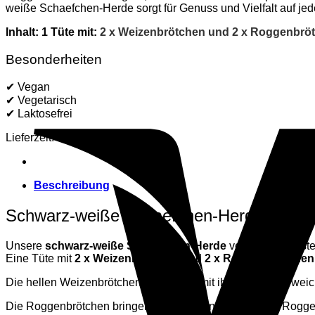
zwei
weiße Schaefchen-Herde sorgt für Genuss und Vielfalt auf jed
Roggenbrötchen
Menge
Inhalt: 1 Tüte mit:
2 x Weizenbrötchen und
2 x Roggenbrö
Besonderheiten
✔ Vegan
✔ Vegetarisch
✔ Laktosefrei
Lieferzeit:
5 bis 10 Tage
Beschreibung
Schwarz-weiße Schaefchen-Herde 🐑🥖
Unsere
schwarz-weiße Schaefchen-Herde
vereint das Beste
Eine Tüte mit
2 x Weizenbrötchen
und
2 x Roggenbrötchen
Die hellen Weizenbrötchen begeistern mit ihrer lockeren, wei
Die Roggenbrötchen bringen mit ihrem Anteil von 50 % Roggen