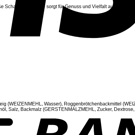
e Schaefchen-Herde sorgt für Genuss und Vielfalt auf jedem Ti
ig (WEIZENMEHL, Wasser), Roggenbrötchenbackmittel (W
 Salz, Backmalz (GERSTENMALZMEHL, Zucker, Dextrose, 